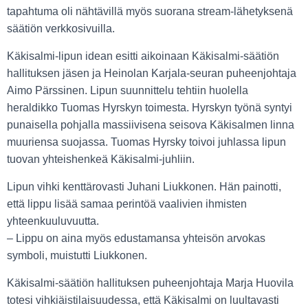
tapahtuma oli nähtävillä myös suorana stream-lähetyksenä
säätiön verkkosivuilla.
Käkisalmi-lipun idean esitti aikoinaan Käkisalmi-säätiön
hallituksen jäsen ja Heinolan Karjala-seuran puheenjohtaja
Aimo Pärssinen. Lipun suunnittelu tehtiin huolella
heraldikko Tuomas Hyrskyn toimesta. Hyrskyn työnä syntyi
punaisella pohjalla massiivisena seisova Käkisalmen linna
muuriensa suojassa. Tuomas Hyrsky toivoi juhlassa lipun
tuovan yhteishenkeä Käkisalmi-juhliin.
Lipun vihki kenttärovasti Juhani Liukkonen. Hän painotti,
että lippu lisää samaa perintöä vaalivien ihmisten
yhteenkuuluvuutta.
– Lippu on aina myös edustamansa yhteisön arvokas
symboli, muistutti Liukkonen.
Käkisalmi-säätiön hallituksen puheenjohtaja Marja Huovila
totesi vihkiäistilaisuudessa, että Käkisalmi on luultavasti