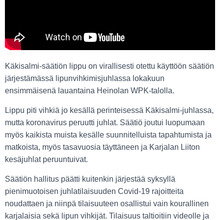
Käkisalmi-säätiön lippu on virallisesti otettu käyttöön säätiön
järjestämässä lipunvihkimisjuhlassa lokakuun
ensimmäisenä lauantaina Heinolan WPK-talolla.
Lippu piti vihkiä jo kesällä perinteisessä Käkisalmi-juhlassa,
mutta koronavirus peruutti juhlat. Säätiö joutui luopumaan
myös kaikista muista kesälle suunnitelluista tapahtumista ja
matkoista, myös tasavuosia täyttäneen ja Karjalan Liiton
kesäjuhlat peruuntuivat.
Säätiön hallitus päätti kuitenkin järjestää syksyllä
pienimuotoisen juhlatilaisuuden Covid-19 rajoitteita
noudattaen ja niinpä tilaisuuteen osallistui vain kourallinen
karjalaisia sekä lipun vihkijät. Tilaisuus taltioitiin videolle ja