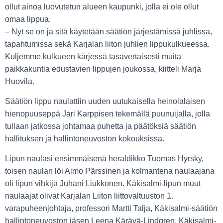
ollut ainoa luovutetun alueen kaupunki, jolla ei ole ollut
omaa lippua.
– Nyt se on ja sitä käytetään säätiön järjestämissä juhlissa,
tapahtumissa sekä Karjalan liiton juhlien lippukulkueessa.
Kuljemme kulkueen kärjessä tasavertaisesti muita
paikkakuntia edustavien lippujen joukossa, kiitteli Marja
Huovila.
Säätiön lippu naulattiin uuden uutukaisella heinolalaisen
hienopuuseppä Jari Karppisen tekemällä puunuijalla, jolla
tullaan jatkossa johtamaa puhetta ja päätöksiä säätiön
hallituksen ja hallintoneuvoston kokouksissa.
Lipun naulasi ensimmäisenä heraldikko Tuomas Hyrsky,
toisen naulan löi Aimo Pärssinen ja kolmantena naulaajana
oli lipun vihkijä Juhani Liukkonen. Käkisalmi-lipun muut
naulaajat olivat Karjalan Liiton liittovaltuuston 1.
varapuheenjohtaja, professori Martti Talja, Käkisalmi-säätiön
hallintoneuvoston jäsen Leena Kärävä-Lindgren, Käkisalmi-