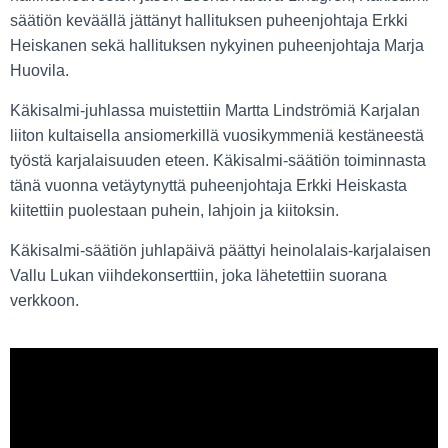
säätiön keväällä jättänyt hallituksen puheenjohtaja Erkki
Heiskanen sekä hallituksen nykyinen puheenjohtaja Marja
Huovila.
Käkisalmi-juhlassa muistettiin Martta Lindströmiä Karjalan
liiton kultaisella ansiomerkillä vuosikymmeniä kestäneestä
työstä karjalaisuuden eteen. Käkisalmi-säätiön toiminnasta
tänä vuonna vetäytynyttä puheenjohtaja Erkki Heiskasta
kiitettiin puolestaan puhein, lahjoin ja kiitoksin.
Käkisalmi-säätiön juhlapäivä päättyi heinolalais-karjalaisen
Vallu Lukan viihdekonserttiin, joka lähetettiin suorana
verkkoon.