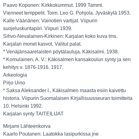
Paavo Koponen: Kirkkokummut. 1999 Tammi.
Vienneet temppelit. Toim. Leo G. Pohjola. Jyväskylä 1953.
Kalle Väänänen: Vainotien vartijat. Viipurin
suojeluskuntapiiri. Viipuri 1939.
Sihvo-Nevalainen-Kirkinen: Karjalan koko kuva tms.
Karjalan monet kasvot. Valitut palat.
* Venäjänsaarelaisten pöytälauluja. Käkisalmi. 1938.
* Komulainen, A. V.: Käkisalmen kansakoulun synty ja sen
kehitys v. 1876-1916. 1917.
Arkeologia
Pirjo Uino
* Saksa Aleksander I., Käkisalmen maasta esiin kaivettu
historia. Viipurin Suomalaisen Kirjallisuusseuran toimitteita
10. Helsinki 1992.
Karjalan synty TAITEILIJAT
Mirjami Lähteenkorva
Kaarlo Poutanen: Laatokka lasipurkissa jne