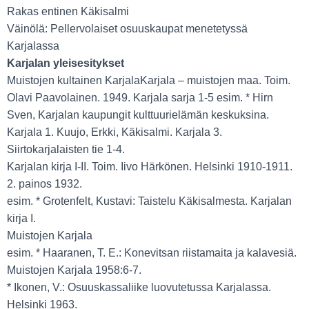
Rakas entinen Käkisalmi
Väinölä: Pellervolaiset osuuskaupat menetetyssä
Karjalassa
Karjalan yleisesitykset
Muistojen kultainen KarjalaKarjala – muistojen maa. Toim.
Olavi Paavolainen. 1949. Karjala sarja 1-5 esim. * Hirn
Sven, Karjalan kaupungit kulttuurielämän keskuksina.
Karjala 1. Kuujo, Erkki, Käkisalmi. Karjala 3.
Siirtokarjalaisten tie 1-4.
Karjalan kirja I-II. Toim. Iivo Härkönen. Helsinki 1910-1911.
2. painos 1932.
esim. * Grotenfelt, Kustavi: Taistelu Käkisalmesta. Karjalan
kirja I.
Muistojen Karjala
esim. * Haaranen, T. E.: Konevitsan riistamaita ja kalavesiä.
Muistojen Karjala 1958:6-7.
* Ikonen, V.: Osuuskassaliike luovutetussa Karjalassa.
Helsinki 1963.