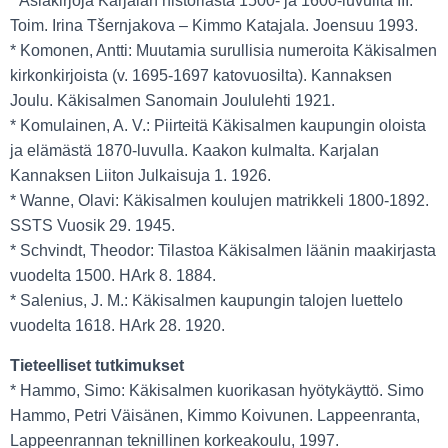
* Asiakirjoja Karjalan historiasta 1500- ja 1600-luvuilta III.
Toim. Irina Tšernjakova – Kimmo Katajala. Joensuu 1993.
* Komonen, Antti: Muutamia surullisia numeroita Käkisalmen
kirkonkirjoista (v. 1695-1697 katovuosilta). Kannaksen
Joulu. Käkisalmen Sanomain Joululehti 1921.
* Komulainen, A. V.: Piirteitä Käkisalmen kaupungin oloista
ja elämästä 1870-luvulla. Kaakon kulmalta. Karjalan
Kannaksen Liiton Julkaisuja 1. 1926.
* Wanne, Olavi: Käkisalmen koulujen matrikkeli 1800-1892.
SSTS Vuosik 29. 1945.
* Schvindt, Theodor: Tilastoa Käkisalmen läänin maakirjasta
vuodelta 1500. HArk 8. 1884.
* Salenius, J. M.: Käkisalmen kaupungin talojen luettelo
vuodelta 1618. HArk 28. 1920.
Tieteelliset tutkimukset
* Hammo, Simo: Käkisalmen kuorikasan hyötykäyttö. Simo
Hammo, Petri Väisänen, Kimmo Koivunen. Lappeenranta,
Lappeenrannan teknillinen korkeakoulu, 1997.