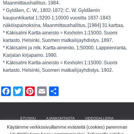
Maanmittaushallitus. 1984.
* Gyldâen, C. W., 1802-1872: C. W. Gyldâenin
kaupunkikartat 1:3200-1:10000 vuosilta 1837-1843
näköispainoksina. Maanmittaushallitus, [1984] 31 karttaa.
* Käkisalmi Kartta-aineisto = Kexholm 1:15000. Suomi
kartasto. Helsinki, Suomen matkailijayhdistys. 1897.
* Käkisalmi ja mlk. Kartta-aineisto. 1:50000. Lappeenranta,
Karjalan kirjapaino. 1990.
* Käkisalmi Kartta-aineisto = Kexholm 1:15000. Suomi
kartasto. Helsinki, Suomen matkailijayhdistys. 1902.
F
T
Pi
E
S
a
wi
nt
m
h
c
tt
er
ail
ar
e
er
e
e
ETUSIVU
AJANKOHTAISTA
VIDEOGALLERIA
b
st
Käytämme verkkosivuillamme evästeitä (cookies) paremman
KÄKISALMI
KÄKIPUOTI
SÄÄTIÖ
YHTEYSTIEDOT