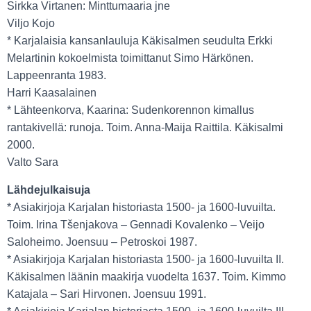
Sirkka Virtanen: Minttumaaria jne
Viljo Kojo
* Karjalaisia kansanlauluja Käkisalmen seudulta Erkki
Melartinin kokoelmista toimittanut Simo Härkönen.
Lappeenranta 1983.
Harri Kaasalainen
* Lähteenkorva, Kaarina: Sudenkorennon kimallus
rantakivellä: runoja. Toim. Anna-Maija Raittila. Käkisalmi
2000.
Valto Sara
Lähdejulkaisuja
* Asiakirjoja Karjalan historiasta 1500- ja 1600-luvuilta.
Toim. Irina Tšenjakova – Gennadi Kovalenko – Veijo
Saloheimo. Joensuu – Petroskoi 1987.
* Asiakirjoja Karjalan historiasta 1500- ja 1600-luvuilta II.
Käkisalmen läänin maakirja vuodelta 1637. Toim. Kimmo
Katajala – Sari Hirvonen. Joensuu 1991.