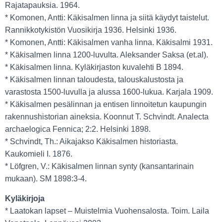
Rajatapauksia. 1964.
* Komonen, Antti: Käkisalmen linna ja siitä käydyt taistelut.
Rannikkotykistön Vuosikirja 1936. Helsinki 1936.
* Komonen, Antti: Käkisalmen vanha linna. Käkisalmi 1931.
* Käkisalmen linna 1200-luvulta. Aleksander Saksa (et.al).
* Käkisalmen linna. Kyläkirjaston kuvalehti B 1894.
* Käkisalmen linnan taloudesta, talouskalustosta ja
varastosta 1500-luvulla ja alussa 1600-lukua. Karjala 1909.
* Käkisalmen pesälinnan ja entisen linnoitetun kaupungin
rakennushistorian aineksia. Koonnut T. Schvindt. Analecta
archaelogica Fennica; 2:2. Helsinki 1898.
* Schvindt, Th.: Aikajakso Käkisalmen historiasta.
Kaukomieli I. 1876.
* Löfgren, V.: Käkisalmen linnan synty (kansantarinain
mukaan). SM 1898:3-4.
Kyläkirjoja
* Laatokan lapset – Muistelmia Vuohensalosta. Toim. Laila