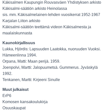
Käkisalmen Kaupungin Rouvasväen Yhdistyksen arkisto
Käkisalmi-säätiön arkisto Heinolassa
sis. mm. Käkisalmelainen-lehden vuosikerrat 1952-1967
Karjalan Liiton arkisto
Käkisalmi-säätiön teettämä videon Käkisalmesta ja
maalaiskunnasta
Kaunokirjallisuus
Lukka, Hjördis: Lapsuuden Laatokka, nuoruuden Vuoksi.
Hämeenlinna 1994.
Orpana, Matti: Maan perijä. 1959.
Joenpolvi, Martti: Jalopuumetsä. Gummerus. Jyväskylä
1992.
Tenkanen, Martti: Kirjeeni Sinulle
Muut julkaisut
ErP6
Komosen kansakoulukirja
Osuuskaupat