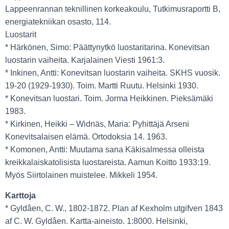
Lappeenrannan teknillinen korkeakoulu, Tutkimusraportti B,
energiatekniikan osasto, 114.
Luostarit
* Härkönen, Simo: Päättynytkö luostaritarina. Konevitsan
luostarin vaiheita. Karjalainen Viesti 1961:3.
* Inkinen, Antti: Konevitsan luostarin vaiheita. SKHS vuosik.
19-20 (1929-1930). Toim. Martti Ruutu. Helsinki 1930.
* Konevitsan luostari. Toim. Jorma Heikkinen. Pieksämäki
1983.
* Kirkinen, Heikki – Widnäs, Maria: Pyhittäjä Arseni
Konevitsalaisen elämä. Ortodoksia 14. 1963.
* Komonen, Antti: Muutama sana Käkisalmessa olleista
kreikkalaiskatolisista luostareista. Aamun Koitto 1933:19.
Myös Siirtolainen muistelee. Mikkeli 1954.
Karttoja
* Gyldâen, C. W., 1802-1872. Plan af Kexholm utgifven 1843
af C. W. Gyldâen. Kartta-aineisto. 1:8000. Helsinki,