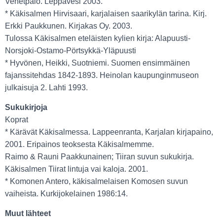
Venetpalo. Leppävesi 2003.
* Käkisalmen Hirvisaari, karjalaisen saarikylän tarina. Kirj.
Erkki Paukkunen. Kirjakas Oy. 2003.
Tulossa Käkisalmen eteläisten kylien kirja: Alapuusti-
Norsjoki-Ostamo-Pörtsykkä-Yläpuusti
* Hyvönen, Heikki, Suotniemi. Suomen ensimmäinen
fajanssitehdas 1842-1893. Heinolan kaupunginmuseon
julkaisuja 2. Lahti 1993.
Sukukirjoja
Koprat
* Kärävät Käkisalmessa. Lappeenranta, Karjalan kirjapaino,
2001. Eripainos teoksesta Käkisalmemme.
Raimo & Rauni Paakkunainen; Tiiran suvun sukukirja.
Käkisalmen Tiirat lintuja vai kaloja. 2001.
* Komonen Antero, käkisalmelaisen Komosen suvun
vaiheista. Kurkijokelainen 1986:14.
Muut lähteet