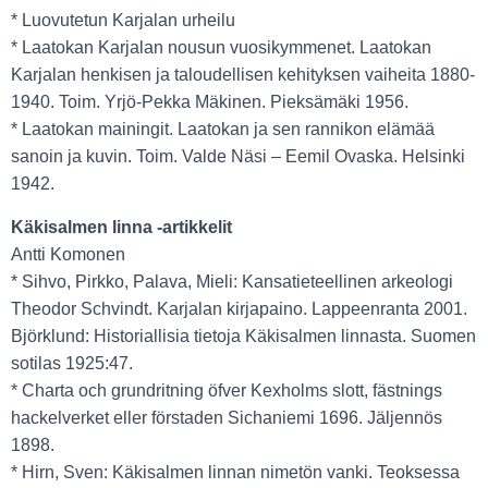
* Luovutetun Karjalan urheilu
* Laatokan Karjalan nousun vuosikymmenet. Laatokan
Karjalan henkisen ja taloudellisen kehityksen vaiheita 1880-
1940. Toim. Yrjö-Pekka Mäkinen. Pieksämäki 1956.
* Laatokan mainingit. Laatokan ja sen rannikon elämää
sanoin ja kuvin. Toim. Valde Näsi – Eemil Ovaska. Helsinki
1942.
Käkisalmen linna -artikkelit
Antti Komonen
* Sihvo, Pirkko, Palava, Mieli: Kansatieteellinen arkeologi
Theodor Schvindt. Karjalan kirjapaino. Lappeenranta 2001.
Björklund: Historiallisia tietoja Käkisalmen linnasta. Suomen
sotilas 1925:47.
* Charta och grundritning öfver Kexholms slott, fästnings
hackelverket eller förstaden Sichaniemi 1696. Jäljennös
1898.
* Hirn, Sven: Käkisalmen linnan nimetön vanki. Teoksessa