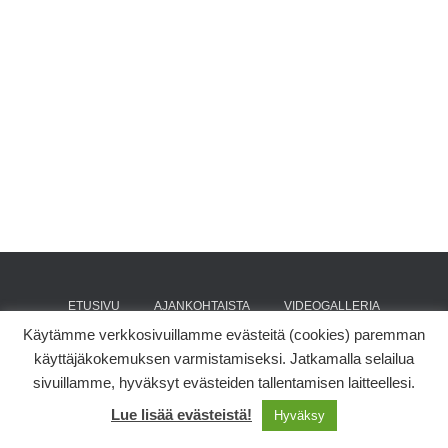
e
er
e
e
b
st
o
o
k
ETUSIVU
AJANKOHTAISTA
VIDEOGALLERIA
Käytämme verkkosivuillamme evästeitä (cookies) paremman
KÄKISALMI
KÄKIPUOTI
SÄÄTIÖ
YHTEYSTIEDOT
käyttäjäkokemuksen varmistamiseksi. Jatkamalla selailua
sivuillamme, hyväksyt evästeiden tallentamisen laitteellesi.
Hestia | Developed by
ThemeIsle
Lue lisää evästeistä!
Hyväksy