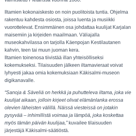
Iltamien kokonaiskesto on noin puolitoista tuntia. Ohjelma
rakentuu kahdesta osiosta, joissa luenta ja musiikki
vuorottelevat. Ensimmäinen osa johdattaa kuulijat Karjalan
maisemiin ja kirjeiden maailmaan. Väliajalla
museokahvilassa on tarjolla Käenpojan Kestilautanen
kahvin, teen tai muun juoman kera.
Iltamien toinenosa tiivistää illan yhteisölliseksi
kokemukseksi. Tilaisuuden jälkeen iltamavieraat voivat
lyhyesti jakaa omia kokemuksiaan Käkisalmi-museon
digikanavalle.
“Sanoja & Säveliä on herkkä ja puhutteleva iltama, joka vie
kuulijat aikaan, jolloin kirjeet olivat elämänlanka erossa
olevien läheisten välillä. Näissä viesteissä on jotakin
pysyvää – inhimillistä voimaa ja lämpöä, joka koskettaa
myös tämän päivän kuulijaa,”
kuvailee tilaisuuden
järjestäjä Käkisalmi-säätiöstä.