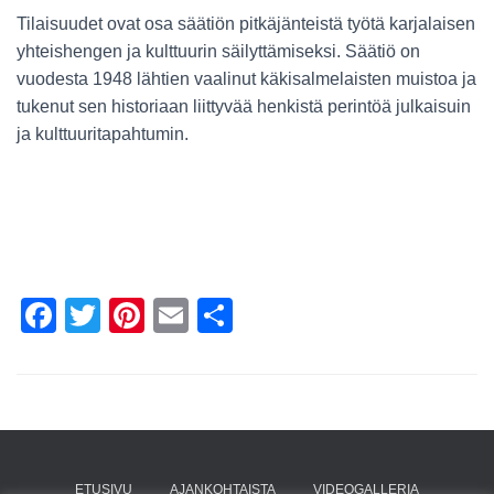
Tilaisuudet ovat osa säätiön pitkäjänteistä työtä karjalaisen
yhteishengen ja kulttuurin säilyttämiseksi. Säätiö on
vuodesta 1948 lähtien vaalinut käkisalmelaisten muistoa ja
tukenut sen historiaan liittyvää henkistä perintöä julkaisuin
ja kulttuuritapahtumin.
F
T
Pi
E
S
a
wi
nt
m
h
c
tt
er
ail
ar
e
er
e
e
b
st
o
ETUSIVU
AJANKOHTAISTA
VIDEOGALLERIA