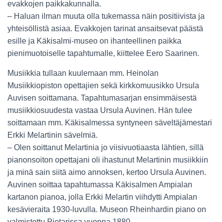
evakkojen paikkakunnalla.
– Haluan ilman muuta olla tukemassa näin positiivista ja
yhteisöllistä asiaa. Evakkojen tarinat ansaitsevat päästä
esille ja Käkisalmi-museo on ihanteellinen paikka
pienimuotoiselle tapahtumalle, kiittelee Eero Saarinen.
Musiikkia tullaan kuulemaan mm. Heinolan
Musiikkiopiston opettajien sekä kirkkomuusikko Ursula
Auvisen soittamana. Tapahtumasarjan ensimmäisestä
musiikkiosuudesta vastaa Ursula Auvinen. Hän tulee
soittamaan mm. Käkisalmessa syntyneen säveltäjämestari
Erkki Melartinin sävelmiä.
– Olen soittanut Melartinia jo viisivuotiaasta lähtien, sillä
pianonsoiton opettajani oli ihastunut Melartinin musiikkiin
ja minä sain siitä aimo annoksen, kertoo Ursula Auvinen.
Auvinen soittaa tapahtumassa Käkisalmen Ampialan
kartanon pianoa, jolla Erkki Melartin viihdytti Ampialan
kesävieraita 1930-luvulla. Museon Rheinhardin piano on
valmistettu Pietarissa vuonna 1880.