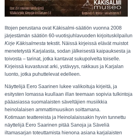
Iltojen perustana ovat Käkisalmi-säätiön vuonna 2008
järjestämän säätiön 60-vuotisjuhlavuoden kirjoituskilpailun
Kirje Käkisalmesta
tekstit. Näissä kirjeissä elävät muistot
menetetystä Karjalasta, sodan jälkeisestä kaipauksesta ja
toivosta – tarinat, jotka kantavat sukupolvelta toiselle.
Kirjeissä kuvastuvat arki, ystävyys, rakkaus ja Karjalan
luonto, jotka puhuttelevat edelleen.
Näyttelijä Eero Saarinen lukee valikoituja kirjeitä, ja
esitysten lomassa kuullaan illan teemaan sopivia tulkintoja
pääasiassa suomalaisten säveltäjien musiikkia
heinolalaisen ammattimuusikon soittamana.
Kotimaan teattereista ja Heinolalaissakin hyvin tunnettu
näyttelijä Eero Saarinen pitää Sanoja ja Säveliä
iltamasarjan toteuttamista hienona asiana karjalaisten