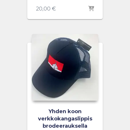
20,00
€
Yhden koon
verkkokangaslippis
brodeerauksella