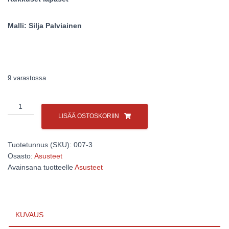
Malli: Silja Palviainen
9 varastossa
Kukkuset
lapaset
LISÄÄ OSTOSKORIIN
-
neulontapaketti
Tuotetunnus (SKU):
007-3
määrä
Osasto:
Asusteet
Avainsana tuotteelle
Asusteet
KUVAUS