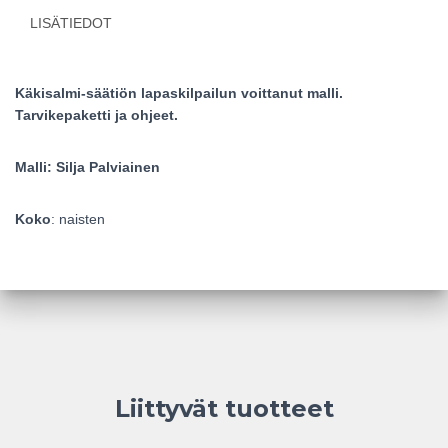
LISÄTIEDOT
Käkisalmi-säätiön lapaskilpailun voittanut malli.
Tarvikepaketti ja ohjeet.
Malli: Silja Palviainen
Koko
: naisten
Liittyvät tuotteet