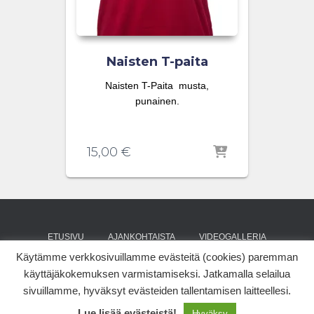
Naisten T-paita
Naisten T-Paita musta,
punainen.
15,00
€
ETUSIVU
AJANKOHTAISTA
VIDEOGALLERIA
Käytämme verkkosivuillamme evästeitä (cookies) paremman
KÄKISALMI
KÄKIPUOTI
SÄÄTIÖ
YHTEYSTIEDOT
käyttäjäkokemuksen varmistamiseksi. Jatkamalla selailua
sivuillamme, hyväksyt evästeiden tallentamisen laitteellesi.
Hestia | Developed by
ThemeIsle
Lue lisää evästeistä!
Hyväksy