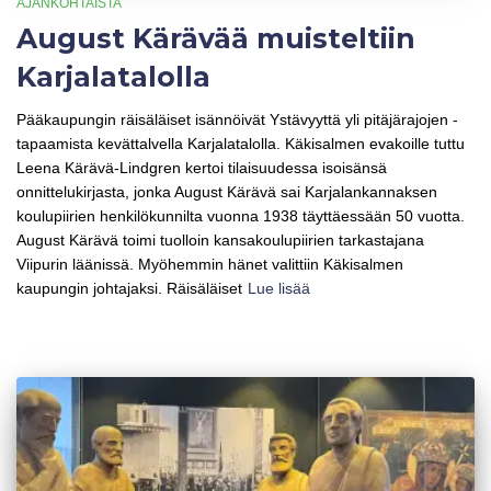
AJANKOHTAISTA
August Kärävää muisteltiin
Karjalatalolla
Pääkaupungin räisäläiset isännöivät Ystävyyttä yli pitäjärajojen -
tapaamista kevättalvella Karjalatalolla. Käkisalmen evakoille tuttu
Leena Kärävä-Lindgren kertoi tilaisuudessa isoisänsä
onnittelukirjasta, jonka August Kärävä sai Karjalankannaksen
koulupiirien henkilökunnilta vuonna 1938 täyttäessään 50 vuotta.
August Kärävä toimi tuolloin kansakoulupiirien tarkastajana
Viipurin läänissä. Myöhemmin hänet valittiin Käkisalmen
kaupungin johtajaksi. Räisäläiset
Lue lisää