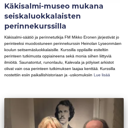
Käkisalmi-museo mukana
seiskaluokkalaisten
perinnekurssilla
Käkisalmi-säätiö ja perinnetutkija FM Mikko Eronen järjestivät jo
perinteeksi muodostuneen perinnekurssin Heinolan Lyseonmäen
koulun seitsemäsluokkalaisille. Kurssilla oppilaille esiteltiin
perinteen tutkimusta oppiaineena sekä monia siihen liittyviä
ilmiöitä. Saunatontut, runonlaulu, Kalevala ja pölyiset arkistot
olivat vain osa perinteen tutkimuksen laajaa kenttää. Kurssilla
nostettiin esiin paikallishistoriaan ja -uskomuksiin
Lue lisää