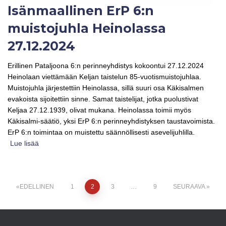
Isänmaallinen ErP 6:n
muistojuhla Heinolassa
27.12.2024
Erillinen Pataljoona 6:n perinneyhdistys kokoontui 27.12.2024
Heinolaan viettämään Keljan taistelun 85-vuotismuistojuhlaa.
Muistojuhla järjestettiin Heinolassa, sillä suuri osa Käkisalmen
evakoista sijoitettiin sinne. Samat taistelijat, jotka puolustivat
Keljaa 27.12.1939, olivat mukana. Heinolassa toimii myös
Käkisalmi-säätiö, yksi ErP 6:n perinneyhdistyksen taustavoimista.
ErP 6:n toimintaa on muistettu säännöllisesti asevelijuhlilla.
Lue lisää
Artikkelien
EDELLINEN
1
2
3
…
9
SEURAAVA
sivutus