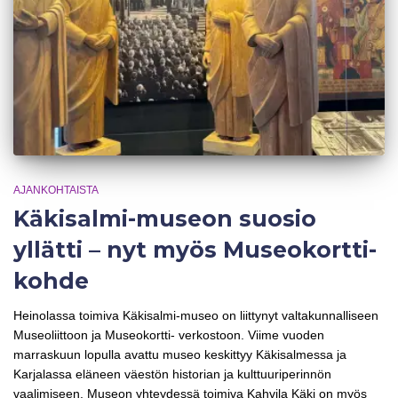
AJANKOHTAISTA
Käkisalmi-museon suosio
yllätti – nyt myös Museokortti-
kohde
Heinolassa toimiva Käkisalmi-museo on liittynyt valtakunnalliseen
Museoliittoon ja Museokortti- verkostoon. Viime vuoden
marraskuun lopulla avattu museo keskittyy Käkisalmessa ja
Karjalassa eläneen väestön historian ja kulttuuriperinnön
vaalimiseen. Museon yhteydessä toimiva Kahvila Käki on myös