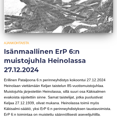
AJANKOHTAISTA
Isänmaallinen ErP 6:n
muistojuhla Heinolassa
27.12.2024
Erillinen Pataljoona 6:n perinneyhdistys kokoontui 27.12.2024
Heinolaan viettämään Keljan taistelun 85-vuotismuistojuhlaa.
Muistojuhla järjestettiin Heinolassa, sillä suuri osa Käkisalmen
evakoista sijoitettiin sinne. Samat taistelijat, jotka puolustivat
Keljaa 27.12.1939, olivat mukana. Heinolassa toimii myös
Käkisalmi-säätiö, yksi ErP 6:n perinneyhdistyksen taustavoimista.
ErP 6:n toimintaa on muistettu säännöllisesti asevelijuhlilla.