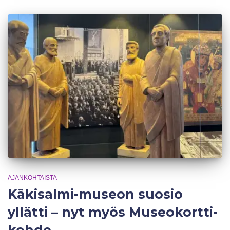
AJANKOHTAISTA
Käkisalmi-museon suosio
yllätti – nyt myös Museokortti-
kohde