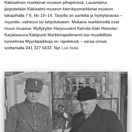
Käkisalmen markkinat museon pihapiirissä Lauantaina
järjestetään Käkisalmi-museon kierrätysmarkkinat museon
takapihalla 7.6. klo 10–14. Tarjolla on aarteita ja hyötytavaraa –
myyntiin, vaihtoon tai lahjoitukseen. Mukana markkinoilla ovat
muun muassa: Myllykylän Harjuvuokot Kahvila Käki Heinolan
Karjalaseura Käkipuoti Markkinapelimanni tuo musiikillista
tunnelmaa Myyntipaikkoja on rajoitetusti – varaa omasi
soittamalla 041 327 0433. Nyt
Lue lisää