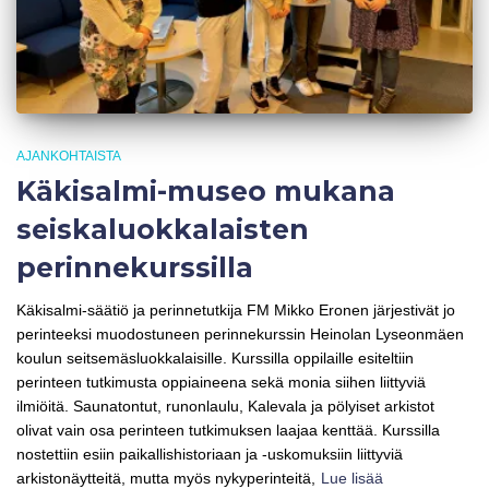
AJANKOHTAISTA
Käkisalmi-museo mukana
seiskaluokkalaisten
perinnekurssilla
Käkisalmi-säätiö ja perinnetutkija FM Mikko Eronen järjestivät jo
perinteeksi muodostuneen perinnekurssin Heinolan Lyseonmäen
koulun seitsemäsluokkalaisille. Kurssilla oppilaille esiteltiin
perinteen tutkimusta oppiaineena sekä monia siihen liittyviä
ilmiöitä. Saunatontut, runonlaulu, Kalevala ja pölyiset arkistot
olivat vain osa perinteen tutkimuksen laajaa kenttää. Kurssilla
nostettiin esiin paikallishistoriaan ja -uskomuksiin liittyviä
arkistonäytteitä, mutta myös nykyperinteitä,
Lue lisää