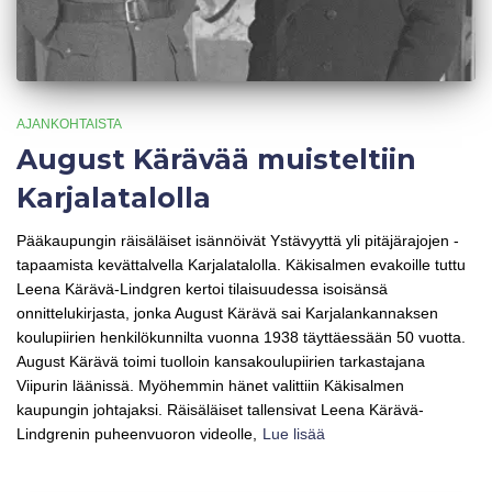
AJANKOHTAISTA
August Kärävää muisteltiin
Karjalatalolla
Pääkaupungin räisäläiset isännöivät Ystävyyttä yli pitäjärajojen -
tapaamista kevättalvella Karjalatalolla. Käkisalmen evakoille tuttu
Leena Kärävä-Lindgren kertoi tilaisuudessa isoisänsä
onnittelukirjasta, jonka August Kärävä sai Karjalankannaksen
koulupiirien henkilökunnilta vuonna 1938 täyttäessään 50 vuotta.
August Kärävä toimi tuolloin kansakoulupiirien tarkastajana
Viipurin läänissä. Myöhemmin hänet valittiin Käkisalmen
kaupungin johtajaksi. Räisäläiset tallensivat Leena Kärävä-
Lindgrenin puheenvuoron videolle,
Lue lisää