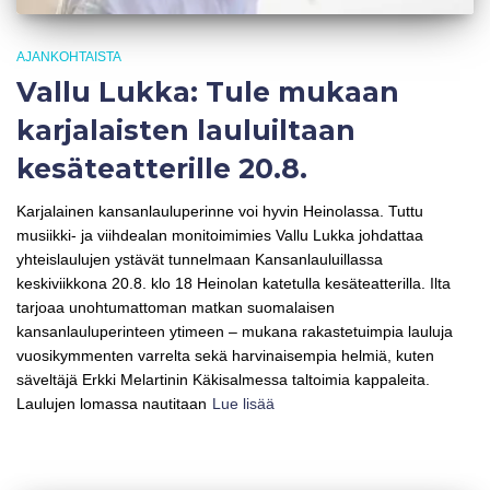
AJANKOHTAISTA
Vallu Lukka: Tule mukaan
karjalaisten lauluiltaan
kesäteatterille 20.8.
Karjalainen kansanlauluperinne voi hyvin Heinolassa. Tuttu
musiikki- ja viihdealan monitoimimies Vallu Lukka johdattaa
yhteislaulujen ystävät tunnelmaan Kansanlauluillassa
keskiviikkona 20.8. klo 18 Heinolan katetulla kesäteatterilla. Ilta
tarjoaa unohtumattoman matkan suomalaisen
kansanlauluperinteen ytimeen – mukana rakastetuimpia lauluja
vuosikymmenten varrelta sekä harvinaisempia helmiä, kuten
säveltäjä Erkki Melartinin Käkisalmessa taltoimia kappaleita.
Laulujen lomassa nautitaan
Lue lisää