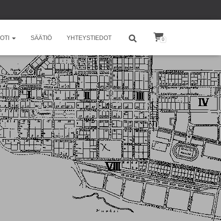
OTI
SÄÄTIÖ
YHTEYSTIEDOT
0