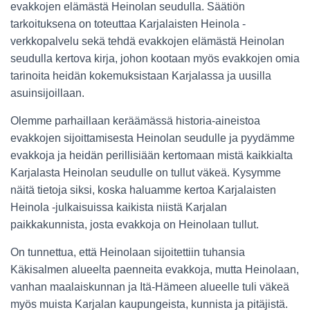
evakkojen elämästä Heinolan seudulla. Säätiön
tarkoituksena on toteuttaa Karjalaisten Heinola -
verkkopalvelu sekä tehdä evakkojen elämästä Heinolan
seudulla kertova kirja, johon kootaan myös evakkojen omia
tarinoita heidän kokemuksistaan Karjalassa ja uusilla
asuinsijoillaan.
Olemme parhaillaan keräämässä historia-aineistoa
evakkojen sijoittamisesta Heinolan seudulle ja pyydämme
evakkoja ja heidän perillisiään kertomaan mistä kaikkialta
Karjalasta Heinolan seudulle on tullut väkeä. Kysymme
näitä tietoja siksi, koska haluamme kertoa Karjalaisten
Heinola -julkaisuissa kaikista niistä Karjalan
paikkakunnista, josta evakkoja on Heinolaan tullut.
On tunnettua, että Heinolaan sijoitettiin tuhansia
Käkisalmen alueelta paenneita evakkoja, mutta Heinolaan,
vanhan maalaiskunnan ja Itä-Hämeen alueelle tuli väkeä
myös muista Karjalan kaupungeista, kunnista ja pitäjistä.