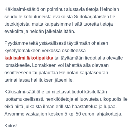
Käkisalmi-säätiö on poiminut alustavia tietoja Heinolan
seudulle kotoutuneista evakoista Siirtokarjalaisten tie
tietokirjoista, mutta kaipaisimme lisää tuoreita tietoja
evakoilta ja heidän jälkeläisiltään.
Pyydämme teitä ystävällisesti täyttämään oheisen
kyselylomakkeen verkossa osoitteessa
kakisalmi.fi/kotipaikka
tai täyttämään tiedot alla olevalle
lomakkeelle. Lomakkeen voi lähettää alla olevaan
osoitteeseen tai palauttaa Heinolan karjalaseuran
tarinaillassa hallituksen jäsenille.
Käkisalmi-säätiölle toimitettavat tiedot käsitellään
luottamuksellisesti, henkilötietoja ei luovuteta ulkopuolisille
eikä niitä julkaista ilman erillistä haastattelua ja lupaa.
Arvomme vastaajien kesken 5 kpl 50 euron lahjakortteja.
Kiitos!