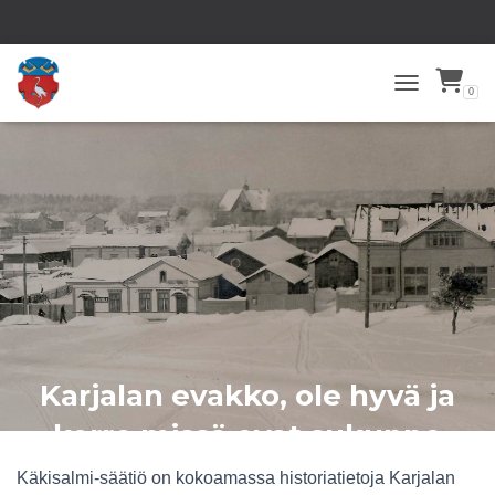
0
TOGGLE NAVI
Karjalan evakko, ole hyvä ja
kerro missä ovat sukunne
juuret?
Käkisalmi-säätiö on kokoamassa historiatietoja Karjalan