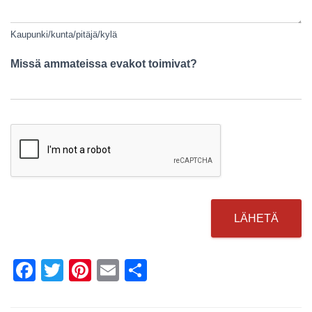
Kaupunki/kunta/pitäjä/kylä
Missä ammateissa evakot toimivat?
LÄHETÄ
F
T
Pi
E
S
a
wi
nt
m
h