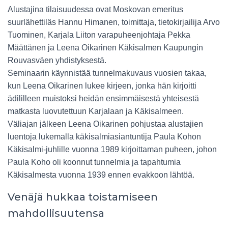
Alustajina tilaisuudessa ovat Moskovan emeritus
suurlähettiläs Hannu Himanen, toimittaja, tietokirjailija Arvo
Tuominen, Karjala Liiton varapuheenjohtaja Pekka
Määttänen ja Leena Oikarinen Käkisalmen Kaupungin
Rouvasväen yhdistyksestä.
Seminaarin käynnistää tunnelmakuvaus vuosien takaa,
kun Leena Oikarinen lukee kirjeen, jonka hän kirjoitti
ädililleen muistoksi heidän ensimmäisestä yhteisestä
matkasta luovutettuun Karjalaan ja Käkisalmeen.
Väliajan jälkeen Leena Oikarinen pohjustaa alustajien
luentoja lukemalla käkisalmiasiantuntija Paula Kohon
Käkisalmi-juhlille vuonna 1989 kirjoittaman puheen, johon
Paula Koho oli koonnut tunnelmia ja tapahtumia
Käkisalmesta vuonna 1939 ennen evakkoon lähtöä.
Venäjä hukkaa toistamiseen
mahdollisuutensa