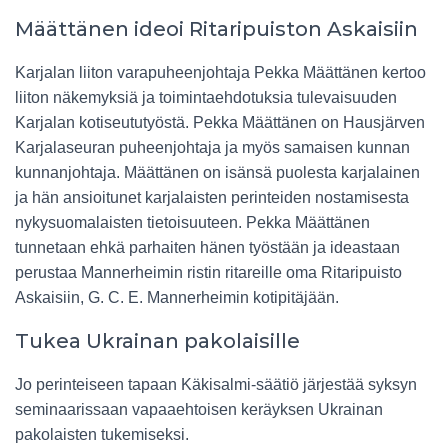
Määttänen ideoi Ritaripuiston Askaisiin
Karjalan liiton varapuheenjohtaja Pekka Määttänen kertoo
liiton näkemyksiä ja toimintaehdotuksia tulevaisuuden
Karjalan kotiseututyöstä. Pekka Määttänen on Hausjärven
Karjalaseuran puheenjohtaja ja myös samaisen kunnan
kunnanjohtaja. Määttänen on isänsä puolesta karjalainen
ja hän ansioitunet karjalaisten perinteiden nostamisesta
nykysuomalaisten tietoisuuteen. Pekka Määttänen
tunnetaan ehkä parhaiten hänen työstään ja ideastaan
perustaa Mannerheimin ristin ritareille oma Ritaripuisto
Askaisiin, G. C. E. Mannerheimin kotipitäjään.
Tukea Ukrainan pakolaisille
Jo perinteiseen tapaan Käkisalmi-säätiö järjestää syksyn
seminaarissaan vapaaehtoisen keräyksen Ukrainan
pakolaisten tukemiseksi.