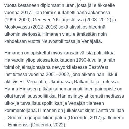
vuotta kestäneen diplomaatin uran, josta jäi eläkkeelle
vuonna 2017. Hän toimi suurlähettiläänä Jakartassa
(1996–2000), Geneven YK-järjestöissä (2008–2012) ja
Moskovassa (2012–2016) sekä alivaltiosihteerinä
ulkoministeriössä. Himanen vietti elämästään noin
kahdeksan vuotta Neuvostoliitossa ja Venäjällä.
Himanen on opiskellut myös kansainvälistä politiikkaa
Harvardin yliopistossa lukukauden 1990-luvulla ja hän
toimi ohjelmajohtajana newyorkilaisessa EastWest
Institutessa vuosina 2001–2002, jona aikana hän liikkui
aktiivisesti Venäjällä, Ukrainassa, Balkanilla ja Turkissa.
Hannu Himasen pitkäaikainen ammatillinen painopiste on
ollut turvallisuuspolitiikka. Hän esiintyy ahkerasti mediassa
ulko- ja turvallisuuspolitiikan ja Venäjän tilanteen
kommentoijana. Himanen on julkaissut kirjat Länttä vai itää
– Suomi ja geopolitiikan paluu (Docendo, 2017) ja Iloniemi
– Eminenssi (Docendo, 2022).