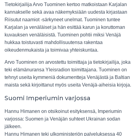
Tietokirjailija Arvo Tuominen kertoo matkoistaan Karjalan
kannakselle sekä avaa näkemyksiään uudesta kirjastaan
Riisutut naamiot -särkyneet unelmat. Tuominen tuntee
Karjalan ja venäläiset ja hän esittää karun ja koruttoman
kuvauksen venäläisistä. Tuominen pohtii miksi Venäjä
hukkaa toistuvasti mahdollisuutensa rakentaa
oikeudenmukaista ja toimivaa yhteiskuntaa.
Arvo Tuominen on arvostettu toimittaja ja tietokirjailija, joka
teki elämänuransa Yleisradion toimittajana. Tuominen on
tehnyt useita kymmeniä dokumentteja Venäjästä ja Baltian
maista sekä kirjoittanut myös useita Venäjä-aiheisia kirjoja.
Suomi Imperiumin varjossa
Hannu Himanen on otsikoinut esityksensä, Imperiumin
varjossa: Suomen ja Venäjän suhteet Ukrainan sodan
jälkeen.
Hannu Himanen teki ulkoministeriön palveluksessa 40