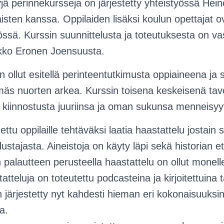
tyjä perinnekursseja on järjestetty yhteistyössä H
sten kanssa. Oppilaiden lisäksi koulun opettajat ovat 
ssä. Kurssin suunnittelusta ja toteutuksesta on va
ikko Eronen Joensuusta.
 ollut esitellä perinteentutkimusta oppiaineena ja
mäs nuorten arkea. Kurssin toisena keskeisenä tav
n kiinnostusta juuriinsa ja oman sukunsa menneisyy
ettu oppilaille tehtäväksi laatia haastattelu jostain
ajasta. Aineistoja on käyty läpi sekä historian et
 palautteen perusteella haastattelu on ollut monell
tteluja on toteutettu podcasteina ja kirjoitettuina t
 järjestetty nyt kahdesti hieman eri kokonaisuuksin
ta.