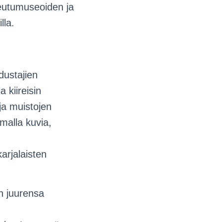
seutumuseoiden ja
lla.
dustajien
 kiireisin
ja muistojen
imalla kuvia,
arjalaisten
n juurensa