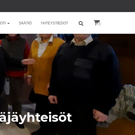
OTI
SÄÄTIÖ
YHTEYSTIEDOT
0
äjäyhteisöt
a