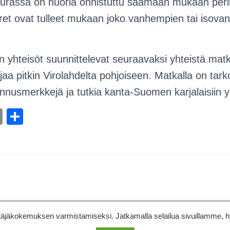
urassa on nuoria onnistuttu saamaan mukaan peri
ret ovat tulleet mukaan joko vanhempien tai isov
yhteisöt suunnittelevat seuraavaksi yhteistä matk
ajaa pitkin Virolahdelta pohjoiseen. Matkalla on tarko
nnusmerkkejä ja tutkia kanta-Suomen karjalaisiin yh
E
S
m
h
ail
ar
e
kokemuksen varmistamiseksi. Jatkamalla selailua sivuillamme, hyvä
KÄKISALMI
KÄKIPUOTI
SÄÄTIÖ
YHTEYSTIEDOT