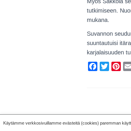
Myös Sakkola se
tutkimiseen. Nuo
mukana.
Suvannon seudun 
suuntautuisi itär
karjalaisuuden tu
F
T
Pi
a
wi
nt
c
tt
er
e
er
e
b
st
o
o
Käytämme verkkosivuillamme evästeitä (cookies) paremman käyttäjä
ETUSIVU
AJANKOHTAISTA
VIDEOGALLERIA