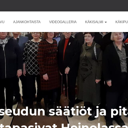
IVU
AJANKOHTAISTA
VIDEOGALLERIA
KÄKISALMI
KÄKIPU
eudun säätiöt ja pit
tapasivat Heinolass