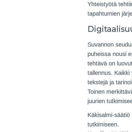
Yhteistyötä teht
tapahtumien järjes
Digitaalisu
Suvannon seudun 
puheissa nousi es
tehtävä on luovu
tallennus. Kaikki
tekstejä ja tarinoi
Toinen merkittäv
juurien tutkimise
Käkisalmi-säätiö
tutkimiseen.