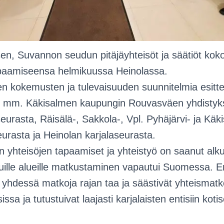
en, Suvannon seudun pitäjäyhteisöt ja säätiöt koko
apaamiseensa helmikuussa Heinolassa.
n kokemusten ja tulevaisuuden suunnitelmia esitt
i mm. Käkisalmen kaupungin Rouvasväen yhdistykse
urasta, Räisälä-, Sakkola-, Vpl. Pyhäjärvi- ja Käki
urasta ja Heinolan karjalaseurasta.
yhteisöjen tapaamiset ja yhteistyö on saanut alk
uille alueille matkustaminen vapautui Suomessa. Eri
ät yhdessä matkoja rajan taa ja säästivät yhteismatk
sa ja tutustuivat laajasti karjalaisten entisiin koti