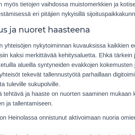
iin myös tietojen vaihdossa muistomerkkien ja koti
tämisessä eri pitäjien nykyisillä sijoituspaikkakunni
us ja nuoret haasteena
yhteisöjen nykytoiminnan kuvauksissa kaikkien e
iin kaksi merkittävää kehitysaluetta. Ehkä tärkein ja
tetuilla alueilla syntyneiden evakkojen kokemusten 
 yhteisöt tekevät tallennustyötä parhaillaan digitoim
ta tuleville sukupolville.
ä tehtävä ja haaste on nuorten saaminen mukaan k
en ja tallentamiseen.
 on Heinolassa onnistunut aktivoimaan nuoria omie