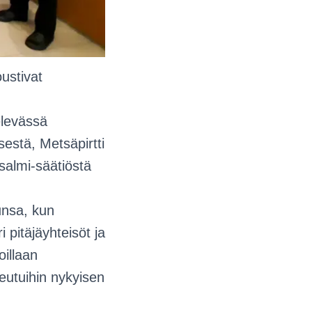
ustivat
elevässä
stä, Metsäpirtti
salmi-säätiöstä
unsa, kun
 pitäjäyhteisöt ja
oillaan
seutuihin nykyisen