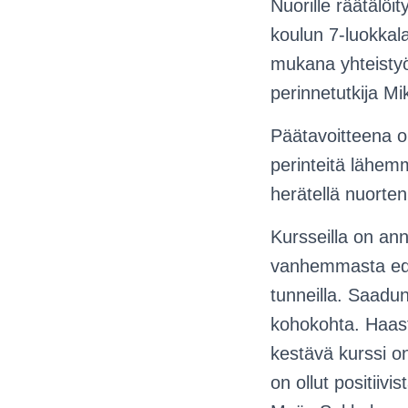
Nuorille räätälöi
koulun 7-luokkalai
mukana yhteistyö
perinnetutkija M
Päätavoitteena on
perinteitä lähem
herätellä nuorte
Kursseilla on ann
vanhemmasta edust
tunneilla. Saadun
kohokohta. Haasta
kestävä kurssi on
on ollut positiivis