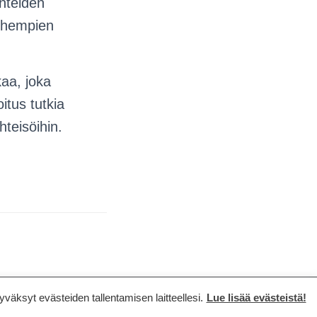
nteiden
anhempien
aa, joka
itus tutkia
teisöihin.
ksyt evästeiden tallentamisen laitteellesi.
Lue lisää evästeistä!
Hestia | Developed by
ThemeIsle