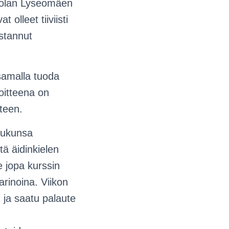
einolan Lyseomäen
olleet tiiviisti
stannut
 samalla tuoda
oitteena on
teen.
 sukunsa
tä äidinkielen
e jopa kurssin
arinoina. Viikon
 ja saatu palaute