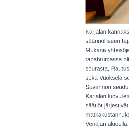
Karjalan kannaks
säännölliseen t
Mukana yhteisöje
tapahtumassa ol
seurasta, Rautuse
sekä Vuoksela se
Suvannon seudun 
Karjalan luovutet
säätiöt järjestiv
matkakustannuksis
Venäjän alueella.