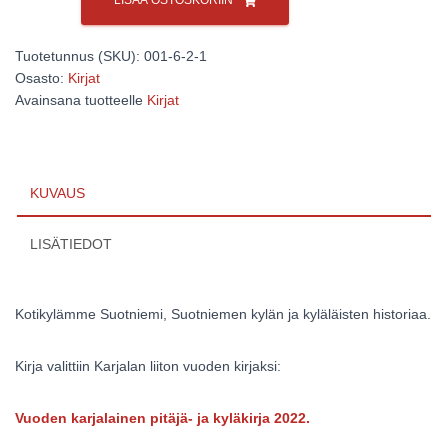
LISÄÄ OSTOSKORIIN
määrä
Tuotetunnus (SKU):
001-6-2-1
Osasto:
Kirjat
Avainsana tuotteelle
Kirjat
KUVAUS
LISÄTIEDOT
Kotikylämme Suotniemi, Suotniemen kylän ja kyläläisten historiaa.
Kirja valittiin Karjalan liiton vuoden kirjaksi:
Vuoden karjalainen pitäjä- ja kyläkirja 2022.