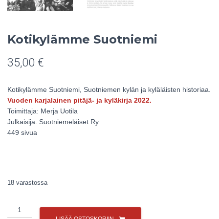
Kotikylämme Suotniemi
35,00
€
Kotikylämme Suotniemi, Suotniemen kylän ja kyläläisten historiaa.
Vuoden karjalainen pitäjä- ja kyläkirja 2022.
Toimittaja: Merja Uotila
Julkaisija: Suotniemeläiset Ry
449 sivua
18 varastossa
Kotikylämme
Suotniemi